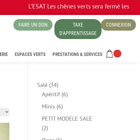
L’ESAT Les chênes verts sera fermé les 13 et 1
FAIRE UN DON
TAXE
CONNEXION
ue
D'APPRENTISSAGE
ERIE
ESPACES VERTS
PRESTATIONS & SERVICES
34
Salé
34
produits
6
Apéritif
6
produits
6
Minis
6
produits
PETIT MODELE SALE
2
2
produits
1