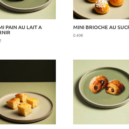
I PAIN AU LAIT A
MINI BRIOCHE AU SUC
RNIR
0.40
€
€