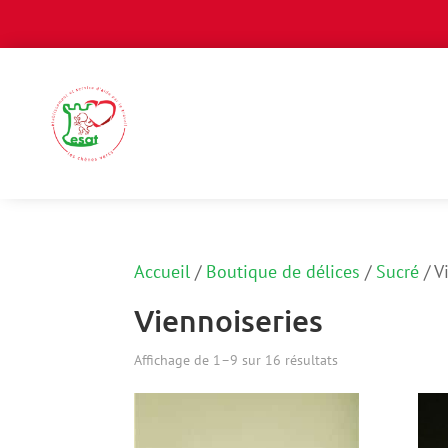
Accueil
/
Boutique de délices
/
Sucré
/
V
Viennoiseries
Affichage de 1–9 sur 16 résultats