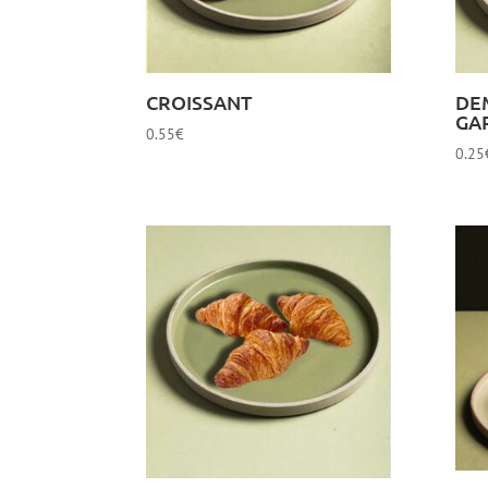
CROISSANT
DEM
GA
0.55
€
0.25