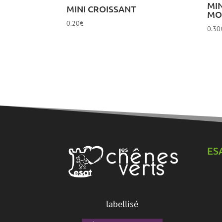
MIN
MINI CROISSANT
MO
0.20
€
0.30
ES
labellisé