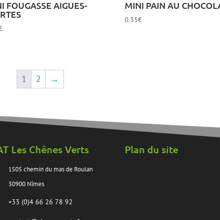
I FOUGASSE AIGUES-
MINI PAIN AU CHOCOL
RTES
0.35
€
€
1
2
→
AT Les Chênes Verts
Plan du site
1505 chemin du mas de Roulan
30900 Nîmes
+33 (0)4 66 26 78 92