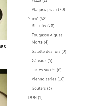
Pizza
1
produit
20
Plaques pizza
20
produits
68
Sucré
68
produits
28
Biscuits
28
produits
Fougasse Aigues-
4
Morte
4
MES
produits
9
Galette des rois
9
produits
5
Gâteaux
5
produits
6
Tartes sucrés
6
produits
16
Viennoiseries
16
produits
3
Goûters
3
produits
1
DON
1
produit