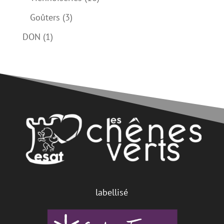
produits
3
Goûters
3
produits
1
DON
1
produit
labellisé