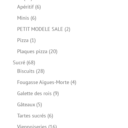
produits
6
Apéritif
6
produits
6
Minis
6
produits
2
PETIT MODELE SALE
2
produits
1
Pizza
1
produit
20
Plaques pizza
20
produits
68
Sucré
68
produits
28
Biscuits
28
produits
4
Fougasse Aigues-Morte
4
produits
9
Galette des rois
9
produits
5
Gâteaux
5
produits
6
Tartes sucrés
6
produits
16
Viennoiseries
16