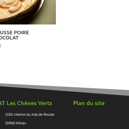
USSE POIRE
OCOLAT
€
AT Les Chênes Verts
Plan du site
1505 chemin du mas de Roulan
30900 Nîmes