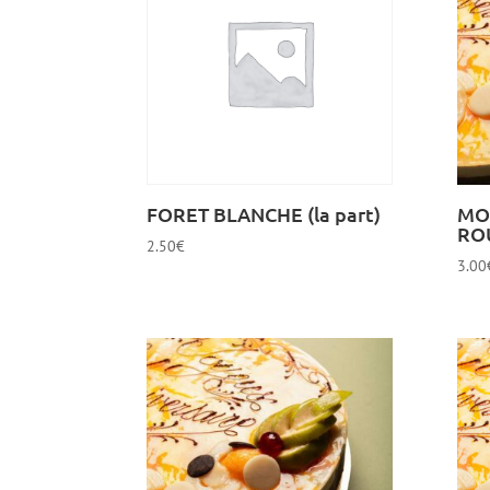
FORET BLANCHE (la part)
MO
RO
2.50
€
3.00