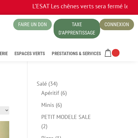
L’ESAT Les chênes verts sera fermé les 13 e
FAIRE UN DON
TAXE
CONNEXION
ue
D'APPRENTISSAGE
ERIE
ESPACES VERTS
PRESTATIONS & SERVICES
34
Salé
34
produits
6
Apéritif
6
produits
6
Minis
6
produits
PETIT MODELE SALE
2
2
produits
1