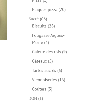
Pizza
1
produit
20
Plaques pizza
20
produits
68
Sucré
68
produits
28
Biscuits
28
produits
Fougasse Aigues-
4
Morte
4
produits
9
Galette des rois
9
produits
5
Gâteaux
5
produits
6
Tartes sucrés
6
produits
16
Viennoiseries
16
produits
3
Goûters
3
produits
1
DON
1
produit