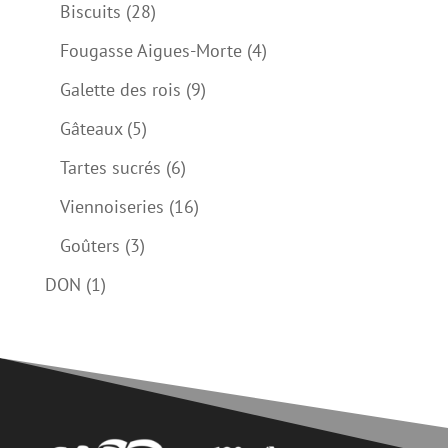
produits
28
Biscuits
28
produits
4
Fougasse Aigues-Morte
4
produits
9
Galette des rois
9
produits
5
Gâteaux
5
produits
6
Tartes sucrés
6
produits
16
Viennoiseries
16
produits
3
Goûters
3
produits
1
DON
1
produit