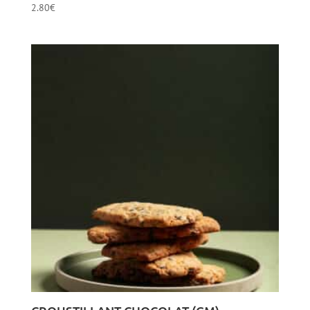
2.80
€