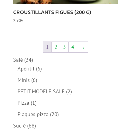
CROUSTILLANTS FIGUES (200 G)
2.90
€
1
2
3
4
→
34
Salé
34
produits
6
Apéritif
6
produits
6
Minis
6
produits
2
PETIT MODELE SALE
2
produits
1
Pizza
1
produit
20
Plaques pizza
20
produits
68
Sucré
68