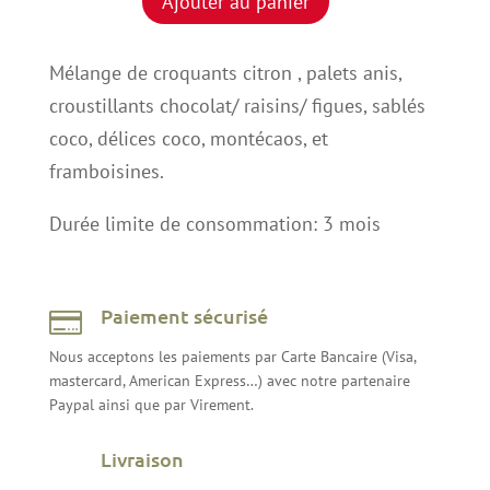
Ajouter au panier
BISCUITS
SECS
Mélange de croquants citron , palets anis,
(250
croustillants chocolat/ raisins/ figues, sablés
G)
coco, délices coco, montécaos, et
framboisines.
Durée limite de consommation: 3 mois
Paiement sécurisé

Nous acceptons les paiements par Carte Bancaire (Visa,
mastercard, American Express…) avec notre partenaire
Paypal ainsi que par Virement.
Livraison