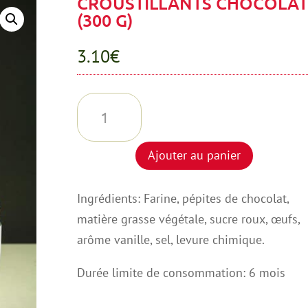
CROUSTILLANTS CHOCOLAT
(300 G)
3.10
€
quantité
de
CROUSTILLANTS
Ajouter au panier
CHOCOLAT
(300
Ingrédients: Farine, pépites de chocolat,
G)
matière grasse végétale, sucre roux, œufs,
arôme vanille, sel, levure chimique.
Durée limite de consommation: 6 mois