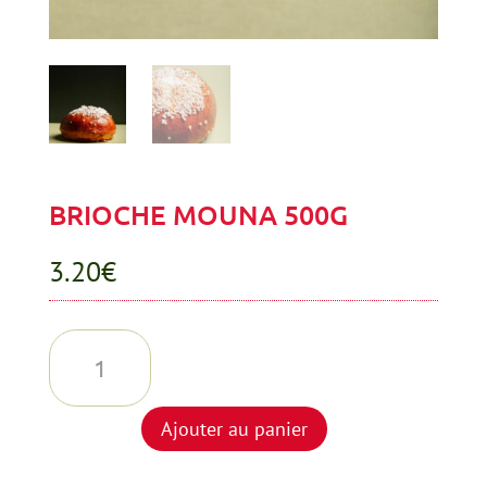
BRIOCHE MOUNA 500G
3.20
€
quantité
de
BRIOCHE
Ajouter au panier
MOUNA
500G