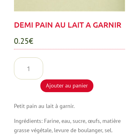
DEMI PAIN AU LAIT A GARNIR
0.25
€
quantité
de
DEMI
Ajouter au panier
PAIN
AU
Petit pain au lait à garnir.
LAIT
A
Ingrédients: Farine, eau, sucre, œufs, matière
GARNIR
grasse végétale, levure de boulanger, sel.