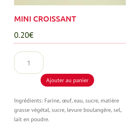
MINI CROISSANT
0.20
€
quantité
de
MINI
Ajouter au panier
CROISSANT
Ingrédients: Farine, œuf, eau, sucre, matière
grasse végétal, sucre, levure boulangère, sel,
lait en poudre.