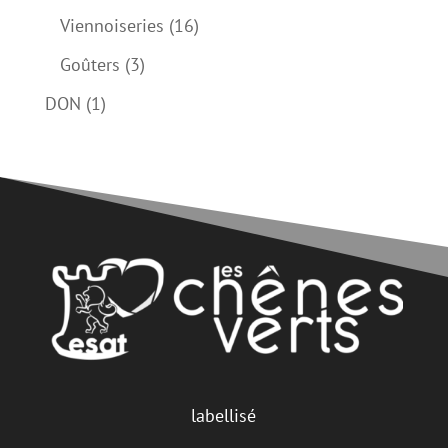
produits
16
Viennoiseries
16
produits
3
Goûters
3
produits
1
DON
1
produit
labellisé