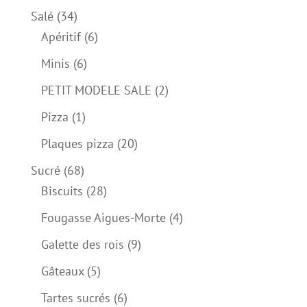
34
Salé
34
produits
6
Apéritif
6
produits
6
Minis
6
produits
2
PETIT MODELE SALE
2
produits
1
Pizza
1
produit
20
Plaques pizza
20
produits
68
Sucré
68
produits
28
Biscuits
28
produits
4
Fougasse Aigues-Morte
4
produits
9
Galette des rois
9
produits
5
Gâteaux
5
produits
6
Tartes sucrés
6