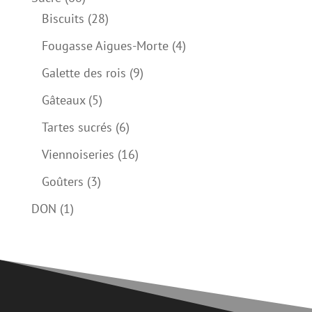
produits
28
Biscuits
28
produits
4
Fougasse Aigues-Morte
4
produits
9
Galette des rois
9
produits
5
Gâteaux
5
produits
6
Tartes sucrés
6
produits
16
Viennoiseries
16
produits
3
Goûters
3
produits
1
DON
1
produit