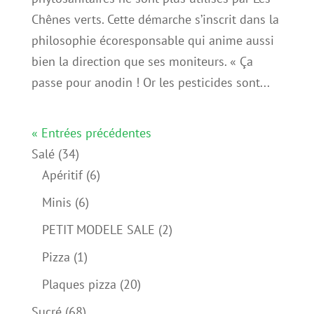
Chênes verts. Cette démarche s’inscrit dans la
philosophie écoresponsable qui anime aussi
bien la direction que ses moniteurs. « Ça
passe pour anodin ! Or les pesticides sont...
« Entrées précédentes
34
Salé
34
produits
6
Apéritif
6
produits
6
Minis
6
produits
2
PETIT MODELE SALE
2
produits
1
Pizza
1
produit
20
Plaques pizza
20
produits
68
Sucré
68