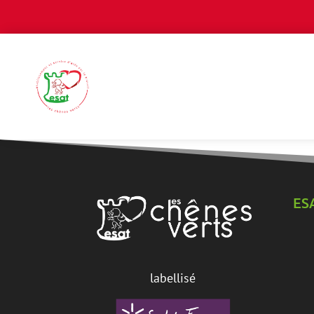
ES
labellisé