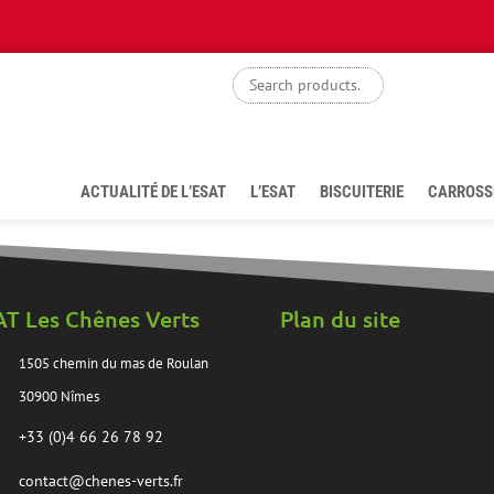
boutiq
ACTUALITÉ DE L’ESAT
L’ESAT
BISCUITERIE
CARROSS
AT Les Chênes Verts
Plan du site
1505 chemin du mas de Roulan
30900 Nîmes
+33 (0)4 66 26 78 92
contact@chenes-verts.fr