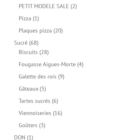
produits
2
PETIT MODELE SALE
2
produits
1
Pizza
1
produit
20
Plaques pizza
20
produits
68
Sucré
68
produits
28
Biscuits
28
produits
4
Fougasse Aigues-Morte
4
produits
9
Galette des rois
9
produits
5
Gâteaux
5
produits
6
Tartes sucrés
6
produits
16
Viennoiseries
16
produits
3
Goûters
3
produits
1
DON
1