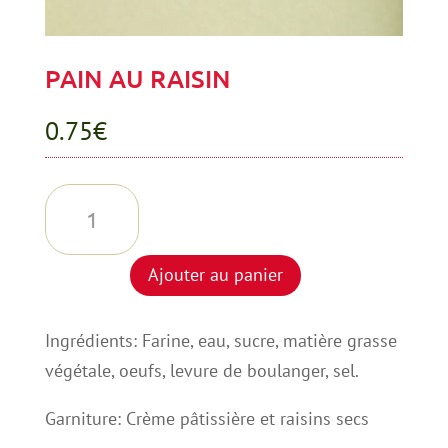
PAIN AU RAISIN
0.75
€
quantité
de
PAIN
Ajouter au panier
AU
RAISIN
Ingrédients: Farine, eau, sucre, matière grasse
végétale, oeufs, levure de boulanger, sel.
Garniture: Crème pâtissière et raisins secs