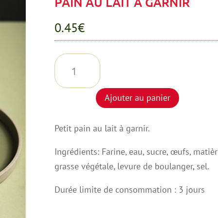
PAIN AU LAIT A GARNIR
0.45
€
quantité
de
PAIN
Ajouter au panier
AU
LAIT
Petit pain au lait à garnir.
A
GARNIR
Ingrédients: Farine, eau, sucre, œufs, matiè
grasse végétale, levure de boulanger, sel.
Durée limite de consommation : 3 jours