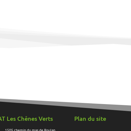
AT Les Chênes Verts
Plan du site
1505 chemin du mas de Roulan