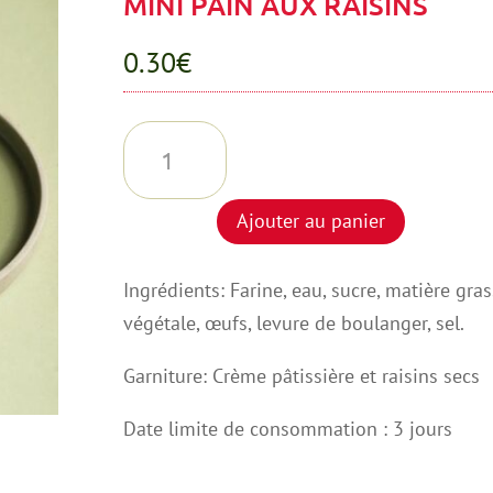
MINI PAIN AUX RAISINS
0.30
€
quantité
de
MINI
Ajouter au panier
PAIN
AUX
Ingrédients: Farine, eau, sucre, matière gra
RAISINS
végétale, œufs, levure de boulanger, sel.
Garniture: Crème pâtissière et raisins secs
Date limite de consommation : 3 jours