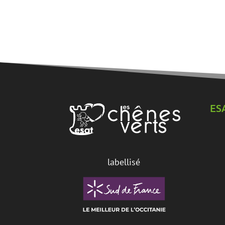
ES
labellisé