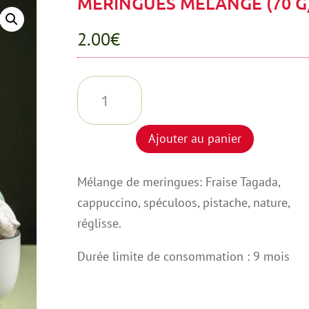
MERINGUES MELANGE (70 G
2.00
€
quantité
de
MERINGUES
Ajouter au panier
MELANGE
(70
Mélange de meringues: Fraise Tagada,
G)
cappuccino, spéculoos, pistache, nature,
réglisse.
Durée limite de consommation : 9 mois