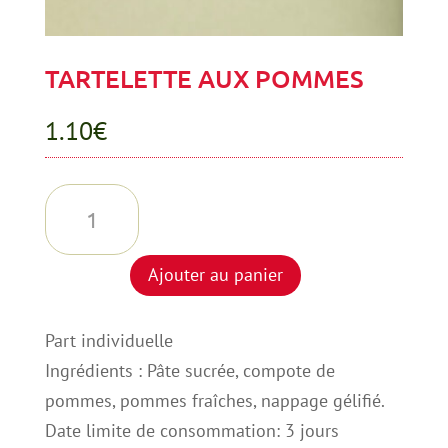
TARTELETTE AUX POMMES
1.10
€
quantité
de
TARTELETTE
Ajouter au panier
AUX
POMMES
Part individuelle
Ingrédients : Pâte sucrée, compote de
pommes, pommes fraîches, nappage gélifié.
Date limite de consommation: 3 jours