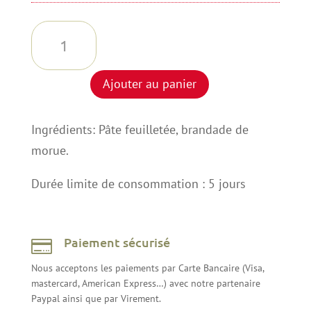
quantité
de
MINI
Ajouter au panier
CHAUSSON
A
Ingrédients: Pâte feuilletée, brandade de
LA
morue.
BRANDADE
Durée limite de consommation : 5 jours
Paiement sécurisé

Nous acceptons les paiements par Carte Bancaire (Visa,
mastercard, American Express…) avec notre partenaire
Paypal ainsi que par Virement.