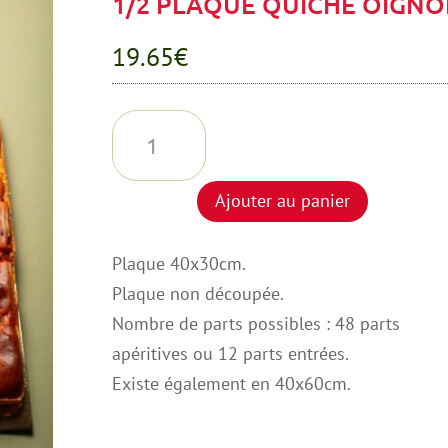
1/2 PLAQUE QUICHE OIGN
19.65
€
quantité
de
1/2
Ajouter au panier
PLAQUE
QUICHE
Plaque 40x30cm.
OIGNON
Plaque non découpée.
Nombre de parts possibles : 48 parts
apéritives ou 12 parts entrées.
Existe également en 40x60cm.